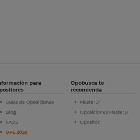
nformación para
Opobusca te
positores
recomienda
Guías de Oposiciones
MasterD
Blog
Oposiciones MasterD
FAQS
Opositor
OPE 2026