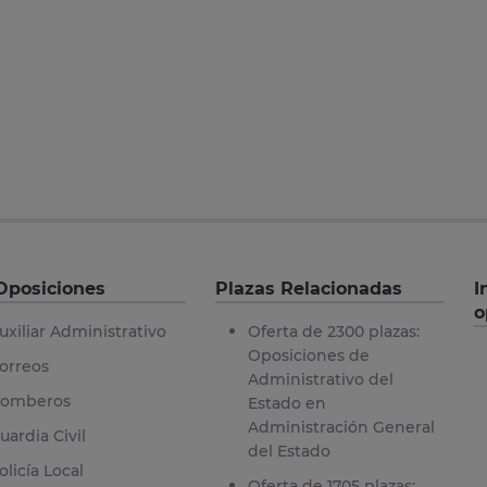
Oposiciones
Plazas Relacionadas
I
o
uxiliar Administrativo
Oferta de 2300 plazas:
Oposiciones de
orreos
Administrativo del
omberos
Estado en
Administración General
uardia Civil
del Estado
olicía Local
Oferta de 1705 plazas: