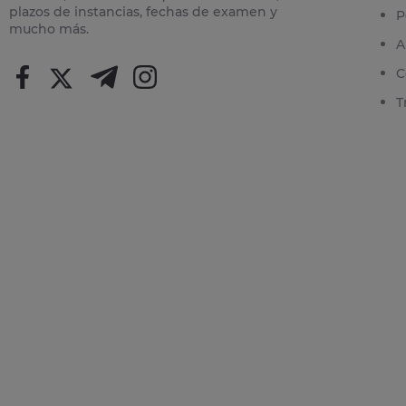
plazos de instancias, fechas de examen y
P
mucho más.
A
C
T