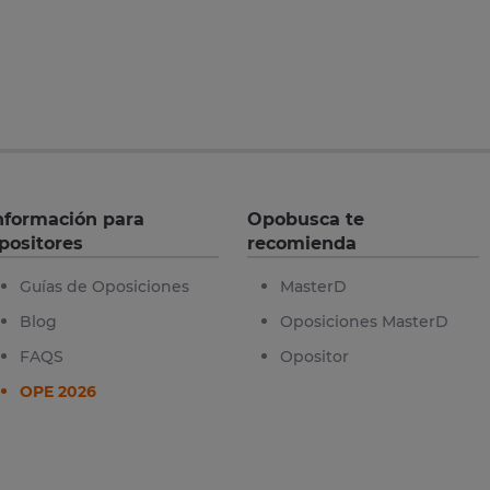
nformación para
Opobusca te
positores
recomienda
Guías de Oposiciones
MasterD
Blog
Oposiciones MasterD
FAQS
Opositor
OPE 2026