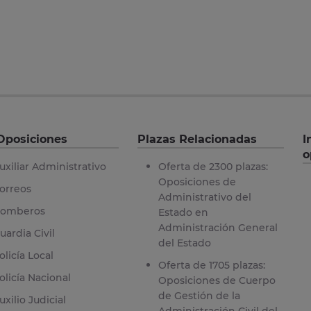
Oposiciones
Plazas Relacionadas
I
o
uxiliar Administrativo
Oferta de 2300 plazas:
Oposiciones de
orreos
Administrativo del
omberos
Estado en
Administración General
uardia Civil
del Estado
olicía Local
Oferta de 1705 plazas:
olicía Nacional
Oposiciones de Cuerpo
de Gestión de la
uxilio Judicial
Administración Civil del