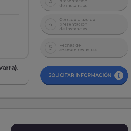
3
presentación
de instancias
Cerrado plazo de
4
presentación
de instancias
Fechas de
5
examen resueltas
varra)
.
SOLICITAR INFORMACIÓN