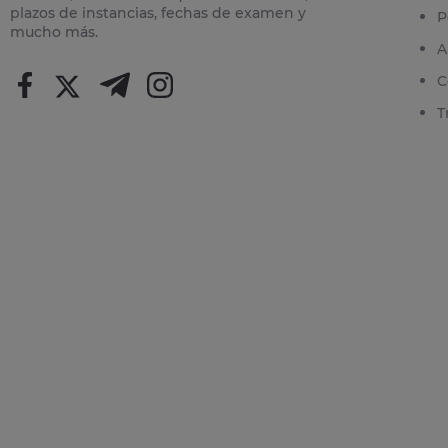
plazos de instancias, fechas de examen y
P
mucho más.
A
C
T