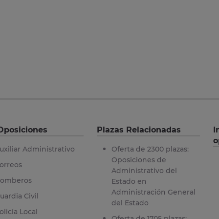
Oposiciones
Plazas Relacionadas
I
o
uxiliar Administrativo
Oferta de 2300 plazas:
Oposiciones de
orreos
Administrativo del
omberos
Estado en
Administración General
uardia Civil
del Estado
olicía Local
Oferta de 1705 plazas: