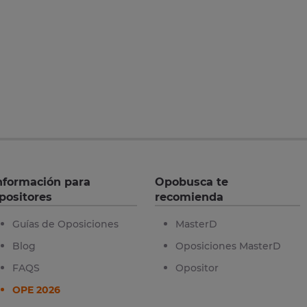
nformación para
Opobusca te
positores
recomienda
Guías de Oposiciones
MasterD
Blog
Oposiciones MasterD
FAQS
Opositor
OPE 2026