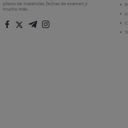
plazos de instancias, fechas de examen y
P
mucho más.
A
C
T