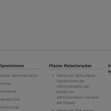
Oposiciones
Plazas Relacionadas
I
o
uxiliar Administrativo
Oferta de 2300 plazas:
Oposiciones de
orreos
Administrativo del
omberos
Estado en
Administración General
uardia Civil
del Estado
olicía Local
Oferta de 1705 plazas: