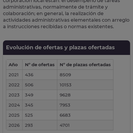
corporación local están: el desempeño de
tareas
administrativas
, normalmente de trámite y
colaboración; en general, la realización de
actividades administrativas elementales con arreglo
a instrucciones recibidas o normas existentes.
Evolución de ofertas y plazas ofertadas
Año
Nº de ofertas
Nº de plazas ofertadas
2021
436
8509
2022
506
10153
2023
349
9628
2024
345
7953
2025
525
6683
2026
293
4701