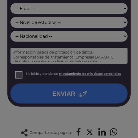
Información básica de protección de datos:
Corresponsables del tratamiento: Empresas DAVANTE
Finalidad: Atender su solicitud de información y
prospección comercial
Derechos: Puede acceder, rectificar y suprimir sus datos,
He leído y consiento
el tratamiento de mis datos personales
así como otros derechos tal y como se explica en nuestra
política de privacidad
.
ENVIAR
Comparte esta página: