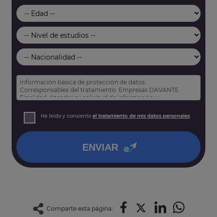
Información básica de protección de datos:
Corresponsables del tratamiento: Empresas DAVANTE
Finalidad: Atender su solicitud de información y
prospección comercial
Derechos: Puede acceder, rectificar y suprimir sus datos,
He leído y consiento
el tratamiento de mis datos personales
así como otros derechos tal y como se explica en nuestra
política de privacidad
.
ENVIAR
Comparte esta página: