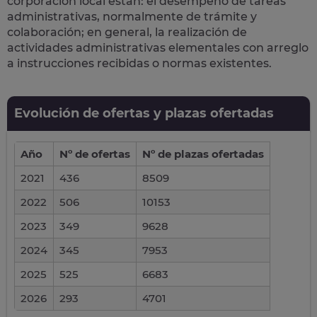
corporación local están: el desempeño de
tareas
administrativas
, normalmente de trámite y
colaboración; en general, la realización de
actividades administrativas elementales con arreglo
a instrucciones recibidas o normas existentes.
Evolución de ofertas y plazas ofertadas
Año
Nº de ofertas
Nº de plazas ofertadas
2021
436
8509
2022
506
10153
2023
349
9628
2024
345
7953
2025
525
6683
2026
293
4701