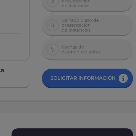
3
presentación
de instancias
Cerrado plazo de
4
presentación
de instancias
Fechas de
5
examen resueltas
La
SOLICITAR INFORMACIÓN