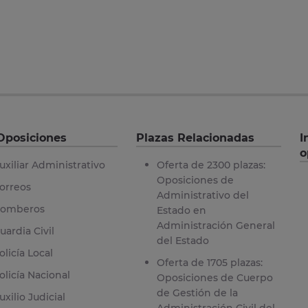
Oposiciones
Plazas Relacionadas
I
o
uxiliar Administrativo
Oferta de 2300 plazas:
Oposiciones de
orreos
Administrativo del
omberos
Estado en
Administración General
uardia Civil
del Estado
olicía Local
Oferta de 1705 plazas:
olicía Nacional
Oposiciones de Cuerpo
de Gestión de la
uxilio Judicial
Administración Civil del