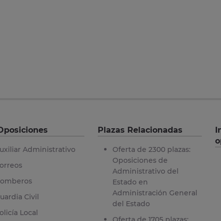
Oposiciones
Plazas Relacionadas
I
o
uxiliar Administrativo
Oferta de 2300 plazas:
Oposiciones de
orreos
Administrativo del
omberos
Estado en
Administración General
uardia Civil
del Estado
olicía Local
Oferta de 1705 plazas: