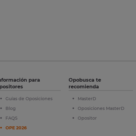
nformación para
Opobusca te
positores
recomienda
Guías de Oposiciones
MasterD
Blog
Oposiciones MasterD
FAQS
Opositor
OPE 2026