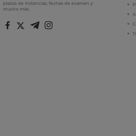
plazos de instancias, fechas de examen y
P
mucho más.
A
C
T