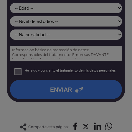
Información básica de protección de datos:
Corresponsables del tratamiento: Empresas DAVANTE
Finalidad: Atender su solicitud de información y
prospección comercial
Derechos: Puede acceder, rectificar y suprimir sus datos,
He leído y consiento
el tratamiento de mis datos personales
así como otros derechos tal y como se explica en nuestra
política de privacidad
.
ENVIAR
Comparte esta página: