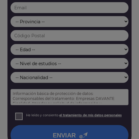
Información básica de protección de datos:
Corresponsables del tratamiento: Empresas DAVANTE
Finalidad: Atender su solicitud de información y
prospección comercial
Derechos: Puede acceder, rectificar y suprimir sus datos,
He leído y consiento
el tratamiento de mis datos personales
así como otros derechos tal y como se explica en nuestra
política de privacidad
.
ENVIAR