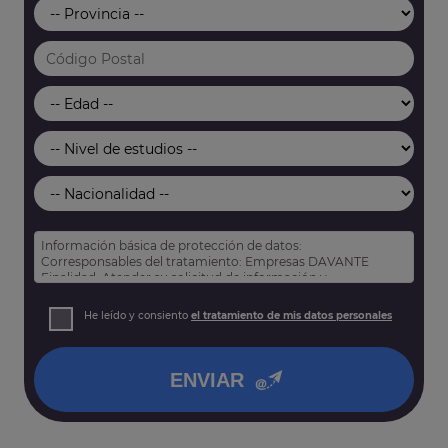
Información básica de protección de datos:
Corresponsables del tratamiento: Empresas DAVANTE
Finalidad: Atender su solicitud de información y
prospección comercial
Derechos: Puede acceder, rectificar y suprimir sus datos,
He leído y consiento
el tratamiento de mis datos personales
así como otros derechos tal y como se explica en nuestra
política de privacidad
.
ENVIAR