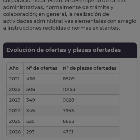
corporación local están: el desempeño de
tareas
administrativas
, normalmente de trámite y
colaboración; en general, la realización de
actividades administrativas elementales con arreglo
a instrucciones recibidas o normas existentes.
Evolución de ofertas y plazas ofertadas
Año
Nº de ofertas
Nº de plazas ofertadas
2021
436
8509
2022
506
10153
2023
349
9628
2024
345
7953
2025
525
6683
2026
293
4701