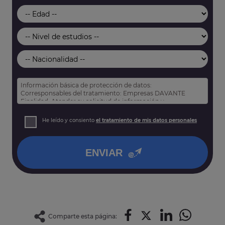
Información básica de protección de datos:
Corresponsables del tratamiento: Empresas DAVANTE
Finalidad: Atender su solicitud de información y
prospección comercial
Derechos: Puede acceder, rectificar y suprimir sus datos,
He leído y consiento
el tratamiento de mis datos personales
así como otros derechos tal y como se explica en nuestra
política de privacidad
.
ENVIAR
Comparte esta página: