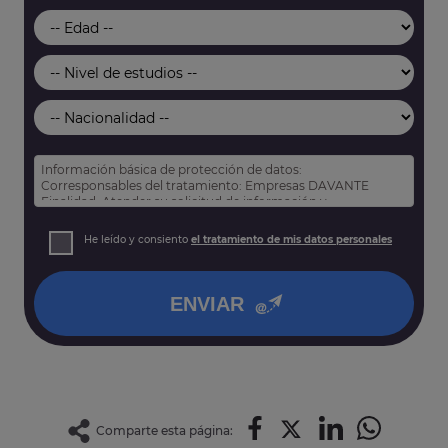
Información básica de protección de datos:
Corresponsables del tratamiento: Empresas DAVANTE
Finalidad: Atender su solicitud de información y
prospección comercial
Derechos: Puede acceder, rectificar y suprimir sus datos,
He leído y consiento
el tratamiento de mis datos personales
así como otros derechos tal y como se explica en nuestra
política de privacidad
.
ENVIAR
Comparte esta página: