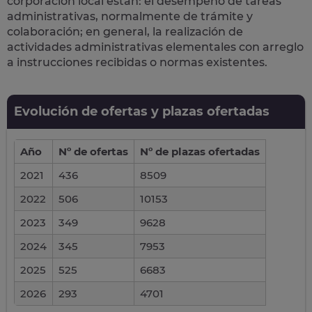
corporación local están: el desempeño de
tareas
administrativas
, normalmente de trámite y
colaboración; en general, la realización de
actividades administrativas elementales con arreglo
a instrucciones recibidas o normas existentes.
Evolución de ofertas y plazas ofertadas
Año
Nº de ofertas
Nº de plazas ofertadas
2021
436
8509
2022
506
10153
2023
349
9628
2024
345
7953
2025
525
6683
2026
293
4701