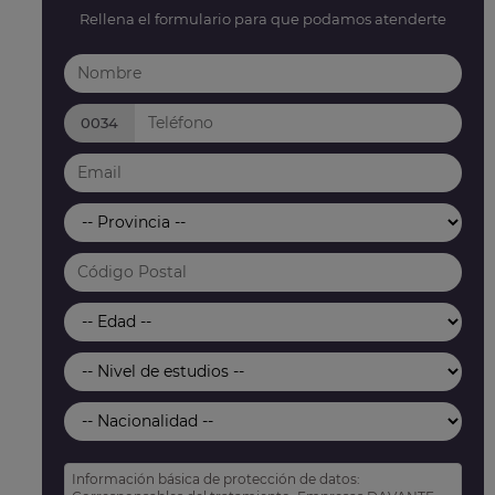
Rellena el formulario para que podamos atenderte
0034
Información básica de protección de datos: