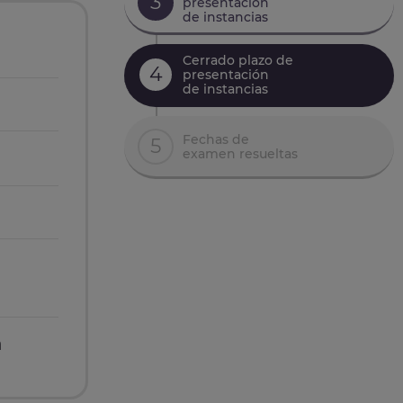
3
presentación
de instancias
Cerrado plazo de
4
presentación
de instancias
Fechas de
5
examen resueltas
n