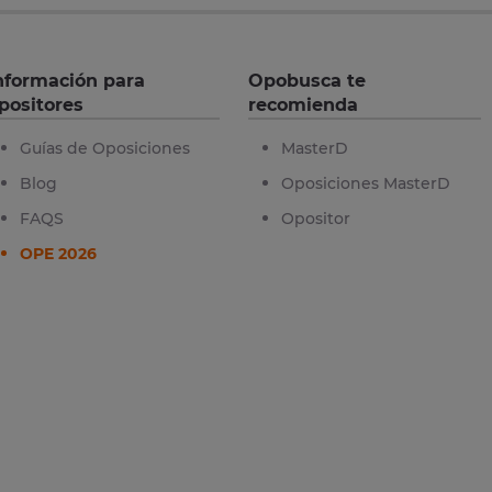
nformación para
Opobusca te
positores
recomienda
Guías de Oposiciones
MasterD
Blog
Oposiciones MasterD
FAQS
Opositor
OPE 2026