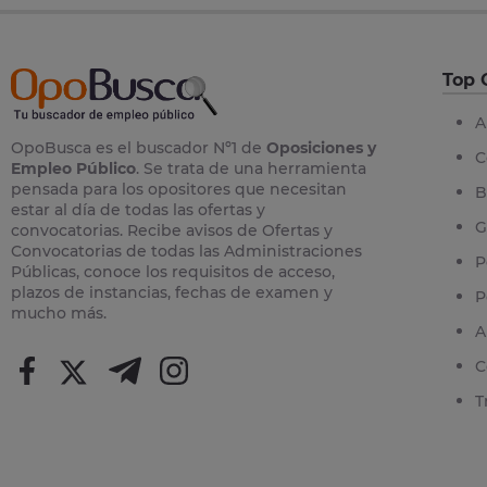
Top 
A
OpoBusca es el buscador Nº1 de
Oposiciones y
C
Empleo Público
. Se trata de una herramienta
pensada para los opositores que necesitan
B
estar al día de todas las ofertas y
G
convocatorias. Recibe avisos de Ofertas y
Convocatorias de todas las Administraciones
P
Públicas, conoce los requisitos de acceso,
plazos de instancias, fechas de examen y
P
mucho más.
A
C
T