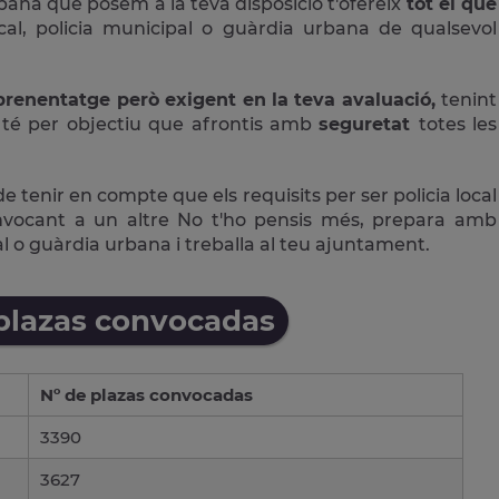
rbana que posem a la teva disposició t'ofereix
tot el que
cal, policia municipal o guàrdia urbana de qualsevol
aprenentatge però exigent en la teva avaluació,
tenint
té per objectiu que afrontis amb
seguretat
totes les
de tenir en compte que els requisits per ser policia local
vocant a un altre No t'ho pensis més, prepara amb
pal o guàrdia urbana i treballa al teu ajuntament.
 plazas convocadas
Nº de plazas convocadas
3390
3627