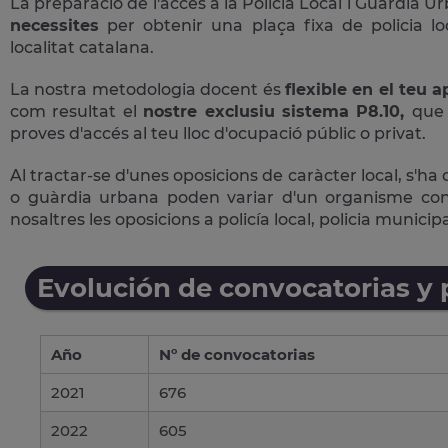
La preparació de l'accés a la Policia Local i Guàrdia U
necessites
per obtenir una plaça fixa de policia lo
localitat catalana.
La nostra metodologia docent és
flexible en el teu 
com resultat el
nostre exclusiu sistema P8.10,
que 
proves d'accés al teu lloc d'ocupació públic o privat.
Al tractar-se d'unes oposicions de caràcter local, s'ha 
o guàrdia urbana poden variar d'un organisme con
nosaltres les oposicions a policía local, policia munici
Evolución de convocatorias y
Año
Nº de convocatorias
2021
676
2022
605