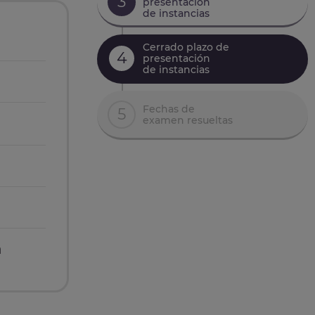
3
presentación
de instancias
Cerrado plazo de
4
presentación
de instancias
Fechas de
5
examen resueltas
n