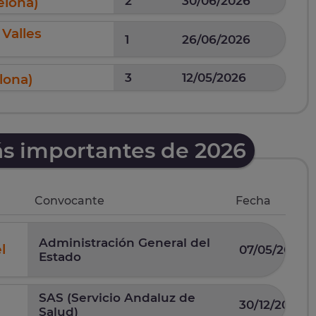
2
30/06/2026
elona)
 Valles
1
26/06/2026
3
12/05/2026
elona)
ás importantes de 2026
Convocante
Fecha
Administración General del
l
07/05/2026
Estado
SAS (Servicio Andaluz de
30/12/2025
Salud)