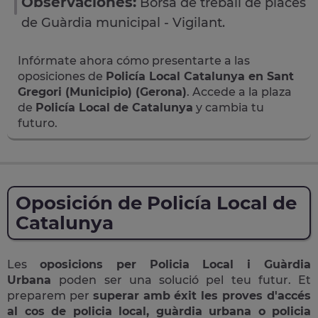
Observaciones:
Borsa de treball de places
de Guàrdia municipal - Vigilant.
Infórmate ahora cómo presentarte a las
oposiciones de
Policía Local Catalunya en Sant
Gregori (Municipio) (Gerona)
. Accede a la plaza
de
Policía Local de Catalunya
y cambia tu
futuro.
Oposición de Policía Local de
Catalunya
Les
oposicions per Policia Local i Guàrdia
Urbana
poden ser una solució pel teu futur. Et
preparem per
superar amb éxit les proves d'accés
al cos de policia local, guàrdia urbana o policia