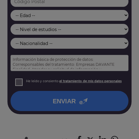
Información básica de protección de datos:
Corresponsables del tratamiento: Empresas DAVANTE
Finalidad: Atender su solicitud de información y
prospección comercial
Derechos: Puede acceder, rectificar y suprimir sus datos,
He leído y consiento
el tratamiento de mis datos personales
así como otros derechos tal y como se explica en nuestra
política de privacidad
.
ENVIAR