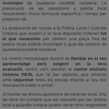
municipal
de qualsevol localitat catalana. La
preparació de les oposicions a policia local
requereixen d'una formació específica i temps per
preparar-se.
La preparació de l'accés a la Policia Local i Guàrdia
Urbana que posem a la teva disposició t'ofereix
tot
el que necessites
per obtenir una plaça fixa de
policia local, policia municipal o guàrdia urbana de
qualsevol localitat catalana.
La nostra metodologia docent és
flexible en el teu
aprenentatge però exigent en la teva
avaluació,
tenint com resultat el
nostre exclusiu
sistema P8.10,
que té per objectiu que afrontis
amb
seguretat
totes les proves d'accés al teu lloc
d'ocupació públic o privat.
Al tractar-se d'unes oposicions de caràcter local, s'ha
de tenir en compte que els requisits per ser policia
local o guàrdia urbana poden variar d'un organisme