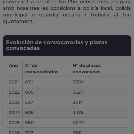
convocant a un altre No t'ho pensis més, prepara
amb nosaltres les oposicions a policía local, policia
municipal o guàrdia urbana i treballa al teu
ajuntament.
Evolución de convocatorias y plazas
convocadas
Año
Nº de
Nº de plazas
convocatorias
convocadas
2021
676
3390
2022
605
3627
2023
537
3017
2024
608
3476
2025
580
4072
2026
397
2181