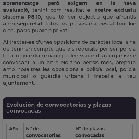
aprenentatge però exigent en la teva
avaluació,
tenint com resultat el
nostre exclusiu
sistema P8.10,
que té per objectiu que afrontis
amb
seguretat
totes les proves d'accés al teu lloc
d'ocupació públic o privat.
Al tractar-se d'unes oposicions de caràcter local, s'ha
de tenir en compte que els requisits per ser policia
local o guàrdia urbana poden variar d'un organisme
convocant a un altre No t'ho pensis més, prepara
amb nosaltres les oposicions a policía local, policia
municipal o guàrdia urbana i treballa al teu
ajuntament.
Evolución de convocatorias y plazas
convocadas
Año
Nº de
Nº de plazas
convocatorias
convocadas