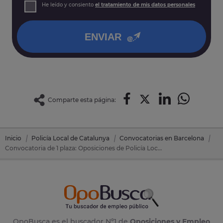
Derechos: Puede acceder, rectificar y suprimir sus datos,
He leído y consiento
el tratamiento de mis datos personales
así como otros derechos tal y como se explica en nuestra
política de privacidad
.
ENVIAR
Comparte esta página:
Inicio
Policía Local de Catalunya
Convocatorias en Barcelona
Convocatoria de 1 plaza: Oposiciones de Policía Local Catalunya en Montornes Del Valles (Barcelona)
OpoBusca es el buscador Nº1 de
Oposiciones y Empleo