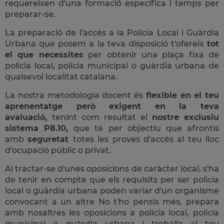
requereixen d'una formació específica i temps per
preparar-se.
La preparació de l'accés a la Policia Local i Guàrdia
Urbana que posem a la teva disposició t'ofereix
tot
el que necessites
per obtenir una plaça fixa de
policia local, policia municipal o guàrdia urbana de
qualsevol localitat catalana.
La nostra metodologia docent és
flexible en el teu
aprenentatge però exigent en la teva
avaluació,
tenint com resultat el
nostre exclusiu
sistema P8.10,
que té per objectiu que afrontis
amb
seguretat
totes les proves d'accés al teu lloc
d'ocupació públic o privat.
Al tractar-se d'unes oposicions de caràcter local, s'ha
de tenir en compte que els requisits per ser policia
local o guàrdia urbana poden variar d'un organisme
convocant a un altre No t'ho pensis més, prepara
amb nosaltres les oposicions a policía local, policia
municipal o guàrdia urbana i treballa al teu