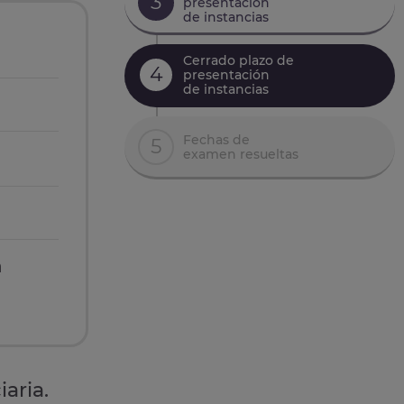
3
presentación
de instancias
Cerrado plazo de
4
presentación
de instancias
Fechas de
5
examen resueltas
n
aria.