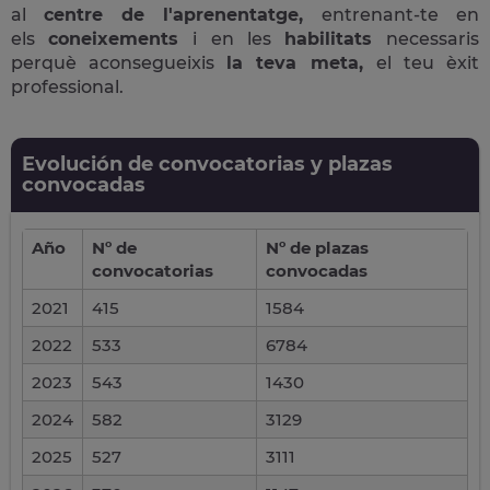
al
centre de l'aprenentatge,
entrenant-te en
els
coneixements
i en les
habilitats
necessaris
perquè aconsegueixis
la teva meta,
el teu èxit
professional.
Evolución de convocatorias y plazas
convocadas
Año
Nº de
Nº de plazas
convocatorias
convocadas
2021
415
1584
2022
533
6784
2023
543
1430
2024
582
3129
2025
527
3111