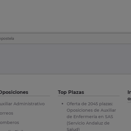
mpostela
Oposiciones
Top Plazas
I
o
uxiliar Administrativo
Oferta de 2045 plazas:
Oposiciones de Auxiliar
orreos
de Enfermería en SAS
omberos
(Servicio Andaluz de
Salud)