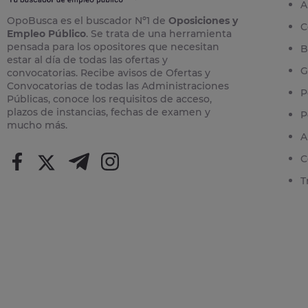
A
OpoBusca es el buscador Nº1 de
Oposiciones y
C
Empleo Público
. Se trata de una herramienta
pensada para los opositores que necesitan
B
estar al día de todas las ofertas y
G
convocatorias. Recibe avisos de Ofertas y
Convocatorias de todas las Administraciones
P
Públicas, conoce los requisitos de acceso,
plazos de instancias, fechas de examen y
P
mucho más.
A
C
T