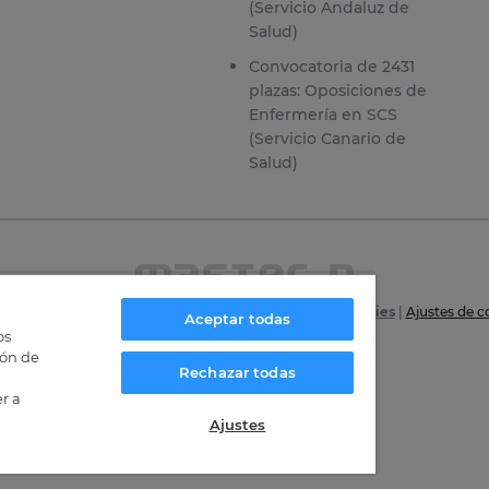
(Servicio Andaluz de
Salud)
Convocatoria de 2431
plazas: Oposiciones de
Enfermería en SCS
(Servicio Canario de
Salud)
6
|
Aviso Legal
|
Política de privacidad
|
Política de Cookies
|
Ajustes de c
Aceptar todas
os
Certificaciones
ión de
Rechazar todas
r a
Ajustes