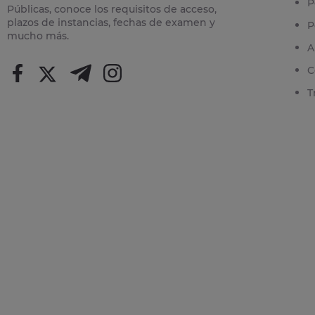
P
Públicas, conoce los requisitos de acceso,
plazos de instancias, fechas de examen y
P
mucho más.
A
C
T