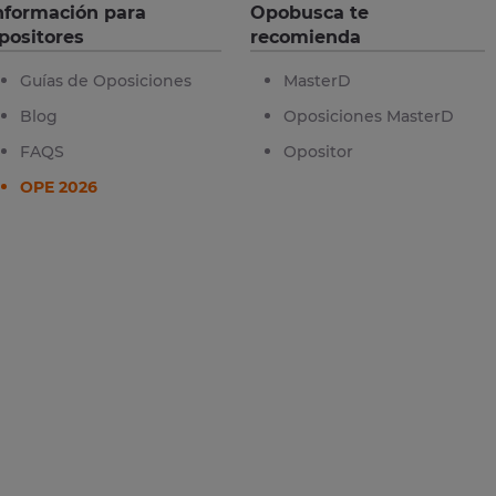
nformación para
Opobusca te
positores
recomienda
Guías de Oposiciones
MasterD
Blog
Oposiciones MasterD
FAQS
Opositor
OPE 2026