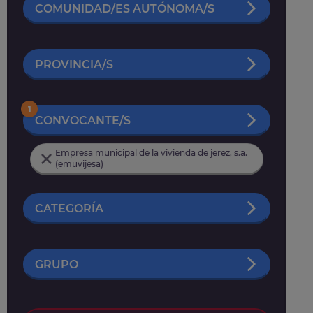
COMUNIDAD/ES AUTÓNOMA/S
PROVINCIA/S
1
CONVOCANTE/S
Empresa municipal de la vivienda de jerez, s.a.
(emuvijesa)
CATEGORÍA
GRUPO