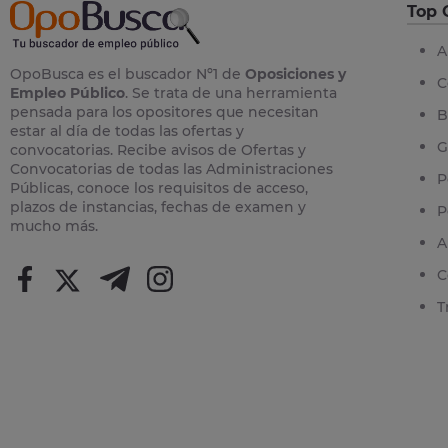
Top 
A
OpoBusca es el buscador Nº1 de
Oposiciones y
C
Empleo Público
. Se trata de una herramienta
pensada para los opositores que necesitan
B
estar al día de todas las ofertas y
G
convocatorias. Recibe avisos de Ofertas y
Convocatorias de todas las Administraciones
P
Públicas, conoce los requisitos de acceso,
plazos de instancias, fechas de examen y
P
mucho más.
A
C
T