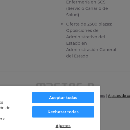
Enfermería en SCS
(Servicio Canario de
Salud)
Oferta de 2500 plazas:
Oposiciones de
Administrativo del
Estado en
Administración General
del Estado
6
|
Aviso Legal
|
Política de privacidad
|
Política de Cookies
|
Ajustes de c
Aceptar todas
os
Certificaciones
ión de
Rechazar todas
r a
Ajustes