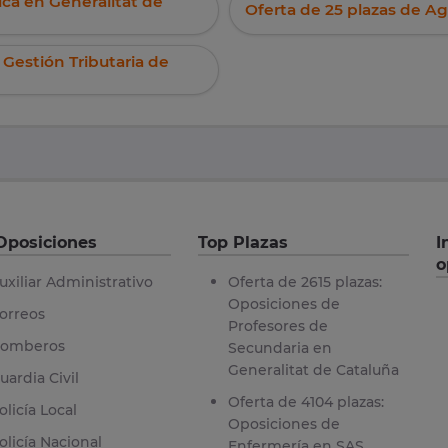
ca en Generalitat de
Oferta de 25 plazas de Ag
 Gestión Tributaria de
Oposiciones
Top Plazas
I
o
uxiliar Administrativo
Oferta de 2615 plazas:
Oposiciones de
orreos
Profesores de
omberos
Secundaria en
Generalitat de Cataluña
uardia Civil
Oferta de 4104 plazas:
olicía Local
Oposiciones de
olicía Nacional
Enfermería en SAS