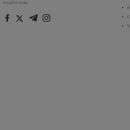
mucho más.
A
C
T