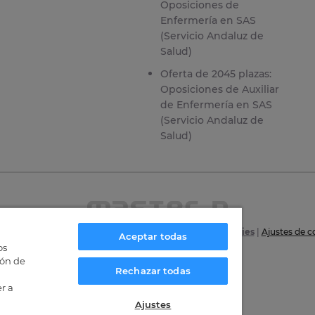
Oposiciones de
Enfermería en SAS
(Servicio Andaluz de
Salud)
Oferta de 2045 plazas:
Oposiciones de Auxiliar
de Enfermería en SAS
(Servicio Andaluz de
Salud)
6
|
Aviso Legal
|
Política de privacidad
|
Política de Cookies
|
Ajustes de c
Aceptar todas
os
Certificaciones
ión de
Rechazar todas
r a
Ajustes