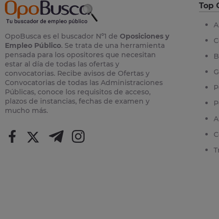
Top 
A
OpoBusca es el buscador Nº1 de
Oposiciones y
C
Empleo Público
. Se trata de una herramienta
pensada para los opositores que necesitan
B
estar al día de todas las ofertas y
G
convocatorias. Recibe avisos de Ofertas y
Convocatorias de todas las Administraciones
P
Públicas, conoce los requisitos de acceso,
plazos de instancias, fechas de examen y
P
mucho más.
A
C
T