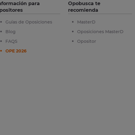
nformación para
Opobusca te
positores
recomienda
Guías de Oposiciones
MasterD
Blog
Oposiciones MasterD
FAQS
Opositor
OPE 2026