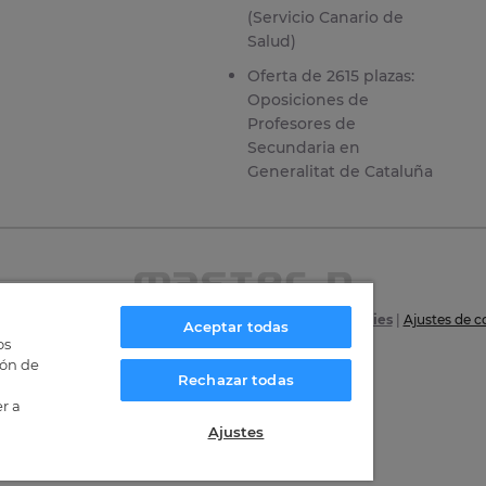
(Servicio Canario de
Salud)
Oferta de 2615 plazas:
Oposiciones de
Profesores de
Secundaria en
Generalitat de Cataluña
6
|
Aviso Legal
|
Política de privacidad
|
Política de Cookies
|
Ajustes de c
Aceptar todas
os
Certificaciones
ión de
Rechazar todas
r a
Ajustes