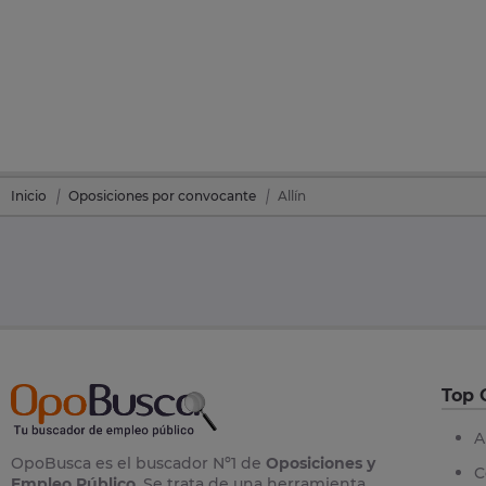
Inicio
Oposiciones por convocante
Allín
Top 
A
OpoBusca es el buscador Nº1 de
Oposiciones y
C
Empleo Público
. Se trata de una herramienta