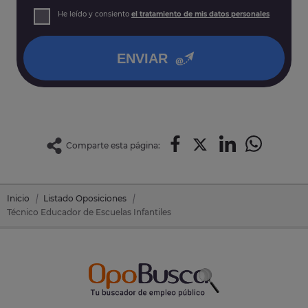
Derechos: Puede acceder, rectificar y suprimir sus datos,
He leído y consiento
el tratamiento de mis datos personales
así como otros derechos tal y como se explica en nuestra
política de privacidad
.
ENVIAR
Comparte esta página:
Inicio
Listado Oposiciones
Técnico Educador de Escuelas Infantiles