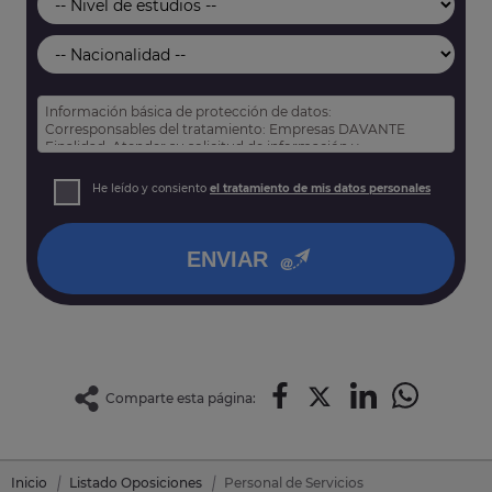
Información básica de protección de datos:
Corresponsables del tratamiento: Empresas DAVANTE
Finalidad: Atender su solicitud de información y
prospección comercial
Derechos: Puede acceder, rectificar y suprimir sus datos,
He leído y consiento
el tratamiento de mis datos personales
así como otros derechos tal y como se explica en nuestra
política de privacidad
.
ENVIAR
Comparte esta página:
Inicio
Listado Oposiciones
Personal de Servicios