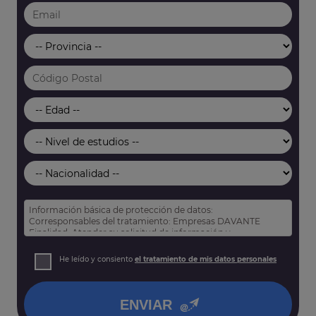
Información básica de protección de datos:
Corresponsables del tratamiento: Empresas DAVANTE
Finalidad: Atender su solicitud de información y
prospección comercial
Derechos: Puede acceder, rectificar y suprimir sus datos,
He leído y consiento
el tratamiento de mis datos personales
así como otros derechos tal y como se explica en nuestra
política de privacidad
.
ENVIAR