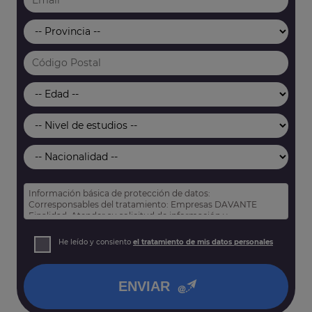
Información básica de protección de datos:
Corresponsables del tratamiento: Empresas DAVANTE
Finalidad: Atender su solicitud de información y
prospección comercial
Derechos: Puede acceder, rectificar y suprimir sus datos,
He leído y consiento
el tratamiento de mis datos personales
así como otros derechos tal y como se explica en nuestra
política de privacidad
.
ENVIAR