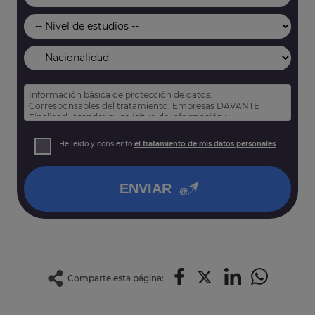
Información básica de protección de datos:
Corresponsables del tratamiento: Empresas DAVANTE
Finalidad: Atender su solicitud de información y
prospección comercial
Derechos: Puede acceder, rectificar y suprimir sus datos,
He leído y consiento
el tratamiento de mis datos personales
así como otros derechos tal y como se explica en nuestra
política de privacidad
.
ENVIAR
Comparte esta página: