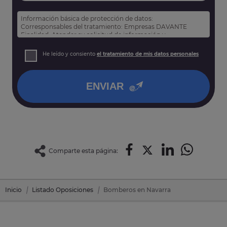
Información básica de protección de datos:
Corresponsables del tratamiento: Empresas DAVANTE
Finalidad: Atender su solicitud de información y
prospección comercial
Derechos: Puede acceder, rectificar y suprimir sus datos,
He leído y consiento
el tratamiento de mis datos personales
así como otros derechos tal y como se explica en nuestra
política de privacidad
.
ENVIAR
Comparte esta página:
Inicio
Listado Oposiciones
Bomberos en Navarra