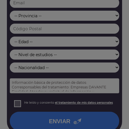
Información básica de protección de datos:
Corresponsables del tratamiento: Empresas DAVANTE
Finalidad: Atender su solicitud de información y
prospección comercial
Derechos: Puede acceder, rectificar y suprimir sus datos,
He leído y consiento
el tratamiento de mis datos personales
así como otros derechos tal y como se explica en nuestra
política de privacidad
.
ENVIAR