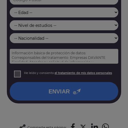
Información básica de protección de datos:
Corresponsables del tratamiento: Empresas DAVANTE
Finalidad: Atender su solicitud de información y
prospección comercial
Derechos: Puede acceder, rectificar y suprimir sus datos,
He leído y consiento
el tratamiento de mis datos personales
así como otros derechos tal y como se explica en nuestra
política de privacidad
.
ENVIAR
Comparte esta página: