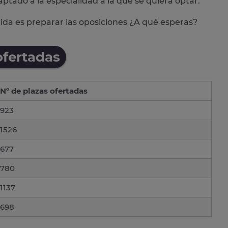
aptado a la especialidad a la que se quiera optar.
alida es preparar las oposiciones ¿A qué esperas?
ofertadas
Nº de plazas ofertadas
923
1526
677
780
1137
698