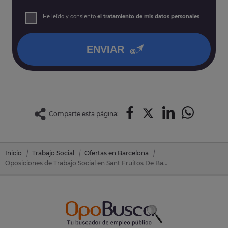
prospección comercial
Derechos: Puede acceder, rectificar y suprimir sus datos,
He leído y consiento
el tratamiento de mis datos personales
así como otros derechos tal y como se explica en nuestra
política de privacidad
.
ENVIAR
Comparte esta página:
Inicio
Trabajo Social
Ofertas en Barcelona
Oposiciones de Trabajo Social en Sant Fruitos De Bages (Barcelona)