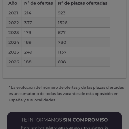
Año
Nº de ofertas
Nº de plazas ofertadas
2021
214
923
2022
337
1526
2023
179
677
2024
189
780
2025
249
1137
2026
188
698
* La evolución del número de ofertas y de las plazas ofertadas
es un sumatorio de todas las vacantes de esta oposición en
España y sus localidades
TE INFORMAMOS
SIN COMPROMISO
Rellena el formulario para que podamos atenderte