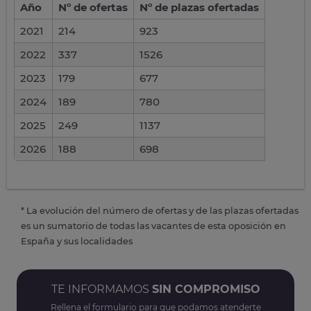
Año
Nº de ofertas
Nº de plazas ofertadas
2021
214
923
2022
337
1526
2023
179
677
2024
189
780
2025
249
1137
2026
188
698
* La evolución del número de ofertas y de las plazas ofertadas
es un sumatorio de todas las vacantes de esta oposición en
España y sus localidades
TE INFORMAMOS
SIN COMPROMISO
Rellena el formulario para que podamos atenderte