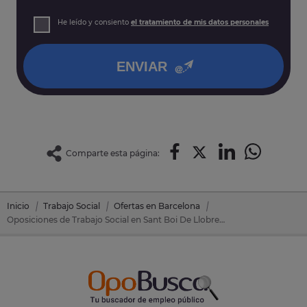
prospección comercial
Derechos: Puede acceder, rectificar y suprimir sus datos,
He leído y consiento
el tratamiento de mis datos personales
así como otros derechos tal y como se explica en nuestra
política de privacidad
.
ENVIAR
Comparte esta página:
Inicio
Trabajo Social
Ofertas en Barcelona
Oposiciones de Trabajo Social en Sant Boi De Llobregat (Barcelona)