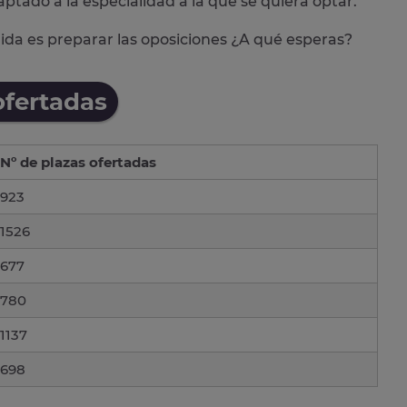
aptado a la especialidad a la que se quiera optar.
alida es preparar las oposiciones ¿A qué esperas?
ofertadas
Nº de plazas ofertadas
923
1526
677
780
1137
698