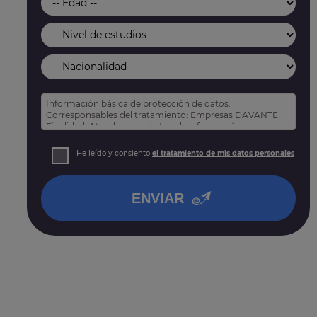
Información básica de protección de datos:
Corresponsables del tratamiento: Empresas DAVANTE
Finalidad: Atender su solicitud de información y
prospección comercial
Derechos: Puede acceder, rectificar y suprimir sus
He leído y consiento
el tratamiento de mis datos personales
datos, así como otros derechos tal y como se explica
en nuestra
política de privacidad
.
ENVIAR