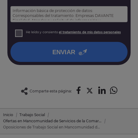
Información básica de protección de datos:
Corresponsables del tratamiento: Empresas DAVANTE
Finalidad: Atender su solicitud de información y
prospección comercial
Derechos: Puede acceder, rectificar y suprimir sus datos,
He leído y consiento
el tratamiento de mis datos personales
así como otros derechos tal y como se explica en nuestra
política de privacidad
.
ENVIAR
Comparte esta página:
Inicio
Trabajo Social
Ofertas en Mancomunidad de Servicios de la Comarca del Noroeste
Oposiciones de Trabajo Social en Mancomunidad de Servicios de la Comarca del Noroeste (Murcia)