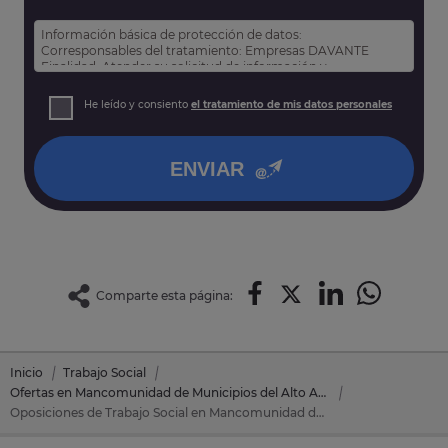
Información básica de protección de datos:
Corresponsables del tratamiento: Empresas DAVANTE
Finalidad: Atender su solicitud de información y
prospección comercial
Derechos: Puede acceder, rectificar y suprimir sus datos,
He leído y consiento
el tratamiento de mis datos personales
así como otros derechos tal y como se explica en nuestra
política de privacidad
.
ENVIAR
Comparte esta página:
Inicio
Trabajo Social
Ofertas en Mancomunidad de Municipios del Alto Asón
Oposiciones de Trabajo Social en Mancomunidad de Municipios del Alto Asón (Cantabria)