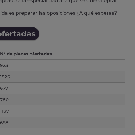
aptado a la especialidad a la que se quiera optar.
alida es preparar las oposiciones ¿A qué esperas?
ofertadas
Nº de plazas ofertadas
923
1526
677
780
1137
698