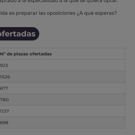
aptado a la especialidad a la que se quiera optar.
alida es preparar las oposiciones ¿A qué esperas?
ofertadas
Nº de plazas ofertadas
923
1526
677
780
1137
698