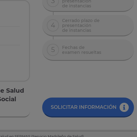
3
presentación
de instancias
Cerrado plazo de
4
presentación
de instancias
Fechas de
5
examen resueltas
de Salud
Social
SOLICITAR INFORMACIÓN
Salud en SERMAS (Servicio Madrileño de Salud)