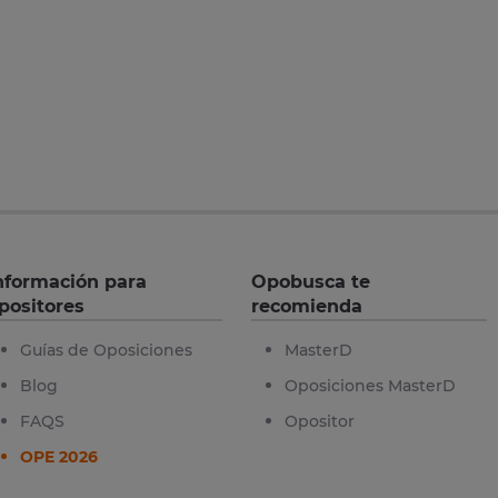
nformación para
Opobusca te
positores
recomienda
Guías de Oposiciones
MasterD
Blog
Oposiciones MasterD
FAQS
Opositor
OPE 2026