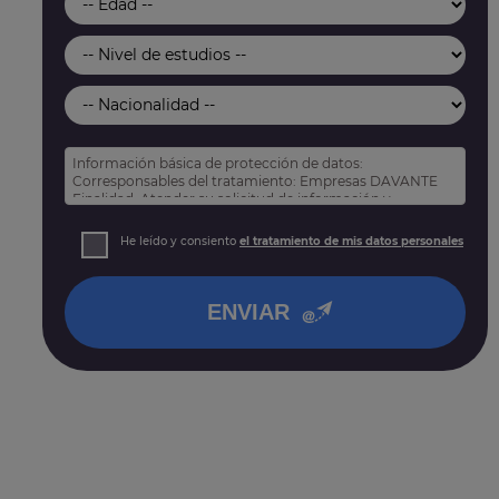
Información básica de protección de datos:
Corresponsables del tratamiento: Empresas DAVANTE
Finalidad: Atender su solicitud de información y
prospección comercial
Derechos: Puede acceder, rectificar y suprimir sus
He leído y consiento
el tratamiento de mis datos personales
datos, así como otros derechos tal y como se explica
en nuestra
política de privacidad
.
ENVIAR