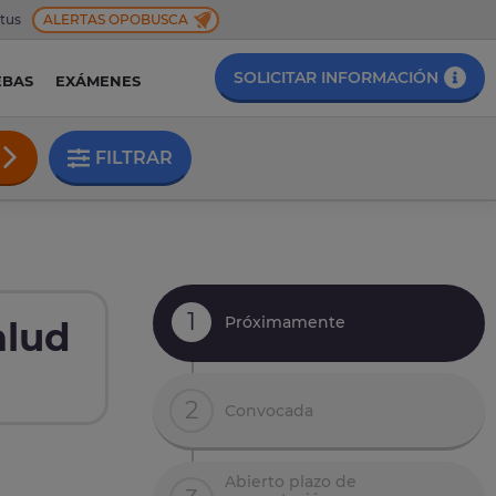
 tus
ALERTAS OPOBUSCA
SOLICITAR INFORMACIÓN
EBAS
EXÁMENES
FILTRAR
1
Próximamente
alud
2
Convocada
Abierto plazo de