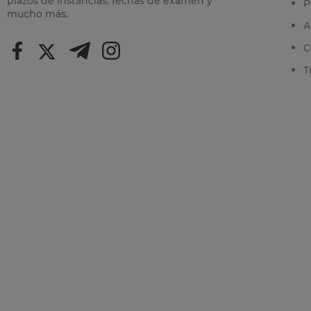
plazos de instancias, fechas de examen y
P
mucho más.
A
C
T