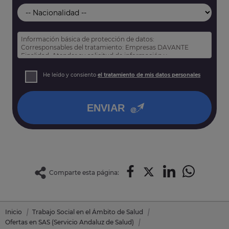
Información básica de protección de datos:
Corresponsables del tratamiento: Empresas DAVANTE
Finalidad: Atender su solicitud de información y
prospección comercial
Derechos: Puede acceder, rectificar y suprimir sus datos,
He leído y consiento
el tratamiento de mis datos personales
así como otros derechos tal y como se explica en nuestra
política de privacidad
.
ENVIAR
Comparte esta página:
Inicio
Trabajo Social en el Ámbito de Salud
Ofertas en SAS (Servicio Andaluz de Salud)