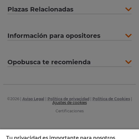
Plazas Relacionadas
Información para opositores
Opobusca te recomienda
©
2026
|
Aviso Legal
|
Política de privacidad
|
Política de Cookies
|
Ajustes de cookies
Certificaciones
Tu privacidad es importante para nosotros