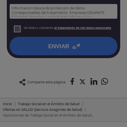
Información básica de protección de datos:
Corresponsables del tratamiento: Empresas DAVANTE
Finalidad: Atender su solicitud de información y
prospección comercial
Derechos: Puede acceder, rectificar y suprimir sus datos,
He leído y consiento
el tratamiento de mis datos personales
así como otros derechos tal y como se explica en nuestra
política de privacidad
.
ENVIAR
Comparte esta página:
Inicio
Trabajo Social en el Ámbito de Salud
Ofertas en SALUD (Servicio Aragonés de Salud)
Oposiciones de Trabajo Social en el Ámbito de Salud en SALUD (Servicio Aragonés de Salud)