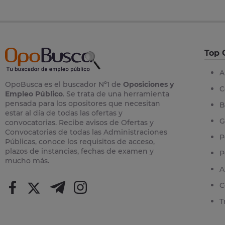
Top 
A
OpoBusca es el buscador Nº1 de
Oposiciones y
C
Empleo Público
. Se trata de una herramienta
pensada para los opositores que necesitan
B
estar al día de todas las ofertas y
G
convocatorias. Recibe avisos de Ofertas y
Convocatorias de todas las Administraciones
P
Públicas, conoce los requisitos de acceso,
plazos de instancias, fechas de examen y
P
mucho más.
A
C
T