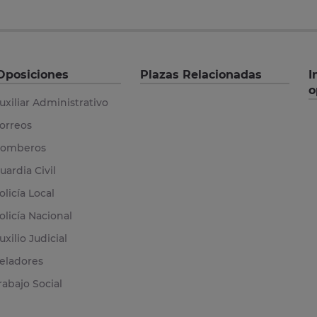
Oposiciones
Plazas Relacionadas
I
o
uxiliar Administrativo
orreos
omberos
uardia Civil
olicía Local
olicía Nacional
uxilio Judicial
eladores
rabajo Social