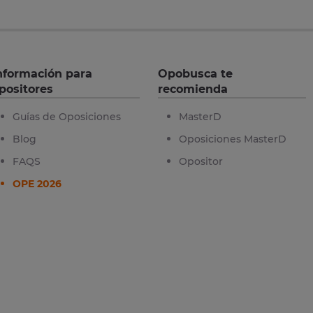
nformación para
Opobusca te
positores
recomienda
Guías de Oposiciones
MasterD
Blog
Oposiciones MasterD
FAQS
Opositor
OPE 2026